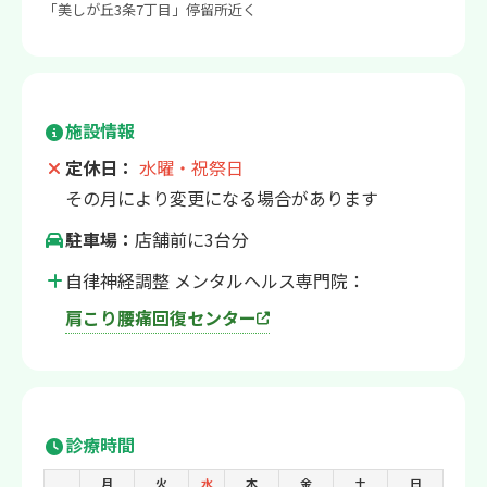
「美しが丘3条7丁目」停留所近く
施設情報
定休日：
水曜・祝祭日
その月により変更になる場合があります
駐車場：
店舗前に3台分
自律神経調整 メンタルヘルス専門院：
肩こり腰痛回復センター
診療時間
月
火
水
木
金
土
日