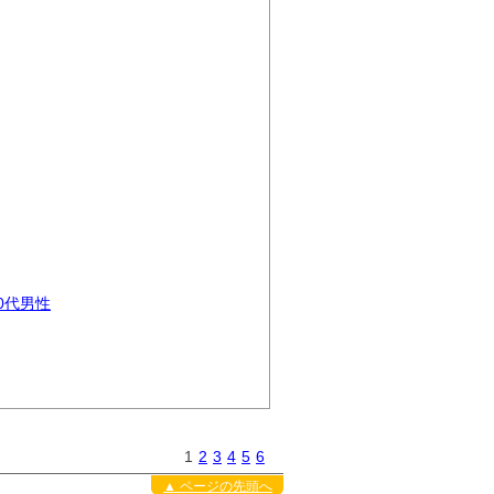
0代男性
1
2
3
4
5
6
▲ ページの先頭へ