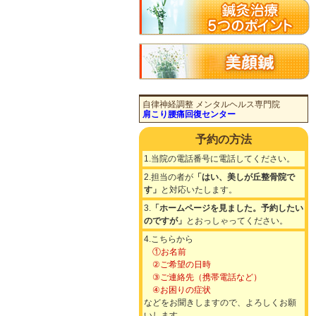
自律神経調整 メンタルヘルス専門院
肩こり腰痛回復センター
予約の方法
1.当院の電話番号に電話してください。
2.担当の者が
「はい、美しが丘整骨院で
す」
と対応いたします。
3.
「ホームページを見ました。予約したい
のですが」
とおっしゃってください。
4.こちらから
①お名前
②ご希望の日時
③ご連絡先（携帯電話など）
④お困りの症状
などをお聞きしますので、よろしくお願
いします。