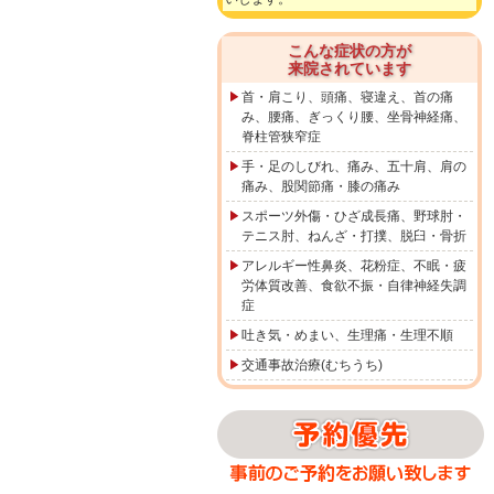
こんな症状の方が
来院されています
首・肩こり、頭痛、寝違え、首の痛
み、腰痛、ぎっくり腰、坐骨神経痛、
脊柱管狭窄症
手・足のしびれ、痛み、五十肩、肩の
痛み、股関節痛・膝の痛み
スポーツ外傷・ひざ成長痛、野球肘・
テニス肘、ねんざ・打撲、脱臼・骨折
アレルギー性鼻炎、花粉症、不眠・疲
労体質改善、食欲不振・自律神経失調
症
吐き気・めまい、生理痛・生理不順
交通事故治療(むちうち)