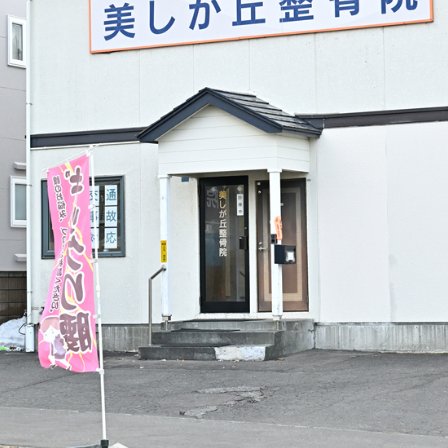
する個人情報の開示を求められたときは、利用者に対し、遅滞なくこれを開示しま
その旨を遅滞なく通知します。
利益を害するおそれがある場合
れがある場合
ある場合には、当院に対し、当該個人情報の訂正、追加又は削除（以下
査を行い、その結果前項の請求に理由があると判断した場合には、遅滞
て判断した場合には、遅滞なく、利用者ご本人に対してご連絡します。
の利用の停止、消去又は第三者提供の停止（以下、「利用停止等」とい
要な調査を行い、その結果前項の請求に理由があると判断した場合には