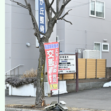
当院は、利用者（本人に限る。本条において以下同じ）から当院の保有
部又は一部を開示しないこともあり、開示しない決定をした場合には、
利用者又は第三者の生命、身体、財産その他の権利
当院の業務の適正な実施に著しい支障を及ぼすおそ
その他法令に違反することとなる場合
第6条（保有個人データの訂正等）
利用者は、当院の保有する個人情報が誤った情報で
前項の請求を受けた場合、当院は遅滞なく必要な調
当院は、前項に基づき訂正等の実施・不実施につい
第7条（個人情報の利用停止等）
利用者は、当院に対し、当院の保有する個人データ
当院は、前項の請求を受けた場合には、遅滞なく必