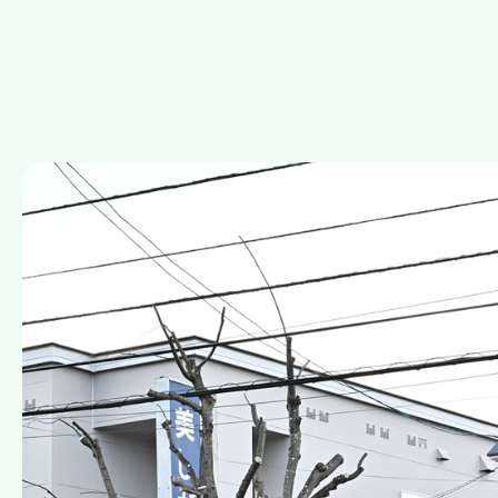
ユーザーが利用中のサービスの新機能、更新情報、
メンテナンス、重要なお知らせなど必要に応じたご
利用規約に違反したユーザーや、不正・不当な目的
ユーザーにご自身の登録情報の閲覧や変更、削除、
有料サービスにおいて、ユーザーに利用料金を請求
上記の利用目的に付随する目的
第3条（個人情報の管理と保護）
個人情報の管理は、厳重に行うこととし、法令に別段の定めがある場合
情報の紛失、破壊、改ざん及び漏えい等のリスクに対する予防並びに是
第4条（個人情報の取扱いの委託）
当院は、個人情報の取り扱いの全部又は一部を利用目的の範囲内で第三
す。当院は当該委託先に対して必要かつ適切な監督を行います。
第5条（個人情報の開示）