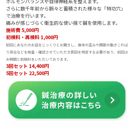
ホルモンバランスや自律神経系を整えます。
さらに数千年前から脈々と蓄積された様々な「特功穴」
で治療を行います。
痛みが感じづらく衛生的な使い捨て鍼を使用します。
施術費 5,000円
初検料・再検料 1,000円
初回にあなたのお話をじっくりとお聞きし、身体の歪みや関節の動きこわば
り具合などを検査・確認させていただき原因を特定する必要があり、初回は
お時間と初検料をいただいております。
3回セット 14,400円
5回セット 22,500円